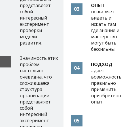
представляет
ОПЫТ -
03
собой
позволяет
интересный
видеть и
эксперимент
искать там
проверки
где знание и
модели
мастерство
развития.
могут быть
бессильны.
Значимость этих
проблем
ПОДХОД
04
настолько
-
дает
очевидна, что
возможность
сложившаяся
правильно
структура
применить
организации
приобретенны
представляет
опыт.
собой
интересный
эксперимент
05
проверки