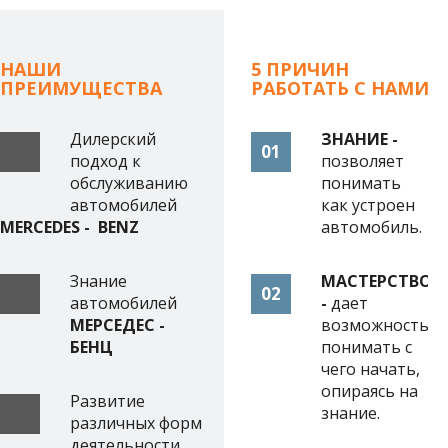
НАШИ
5 ПРИЧИН
ПРЕИМУЩЕСТВА
РАБОТАТЬ С НАМИ
Дилерский
ЗНАНИЕ -
01
подход к
позволяет
обслуживанию
понимать
автомобилей
как устроен
MERCEDES
-
BENZ
автомобиль.
Знание
МАСТЕРСТВО
02
автомобилей
-
дает
МЕРСЕДЕС -
возможность
БЕНЦ
понимать с
чего начать,
опираясь на
Развитие
знание.
различных форм
деятельности