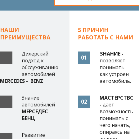
НАШИ
5 ПРИЧИН
ПРЕИМУЩЕСТВА
РАБОТАТЬ С НАМИ
Дилерский
ЗНАНИЕ -
01
подход к
позволяет
обслуживанию
понимать
автомобилей
как устроен
MERCEDES
-
BENZ
автомобиль.
Знание
МАСТЕРСТВО
02
автомобилей
-
дает
МЕРСЕДЕС -
возможность
БЕНЦ
понимать с
чего начать,
опираясь на
Развитие
знание.