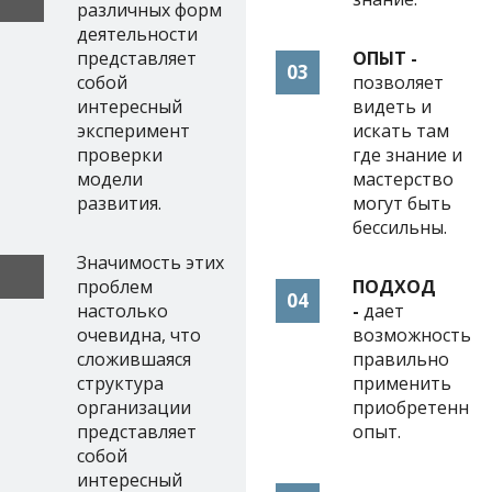
различных форм
деятельности
представляет
ОПЫТ -
03
собой
позволяет
интересный
видеть и
эксперимент
искать там
проверки
где знание и
модели
мастерство
развития.
могут быть
бессильны.
Значимость этих
проблем
ПОДХОД
04
настолько
-
дает
очевидна, что
возможность
сложившаяся
правильно
структура
применить
организации
приобретенны
представляет
опыт.
собой
интересный