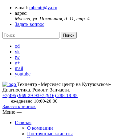
e-mail:
mbcntr@ya.ru
адрес:
Москва, ул. Поклонная, д. 11, стр. 4
Задать вопрос
od
vk
tw
g+
mail
youtube
Техцентр «Мерседес-центр на Кутузовском»
Диагностика. Ремонт. Запчасти.
+7(495) 969-29-93
+7 (916) 288-18-85
ежедневно 10:00-20:00
Заказать звонок
Меню
—
Главная
О компании
Постоянные клиенты