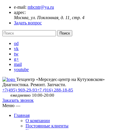
e-mail:
mbcntr@ya.ru
адрес:
Москва, ул. Поклонная, д. 11, стр. 4
Задать вопрос
od
vk
tw
g+
mail
youtube
Техцентр «Мерседес-центр на Кутузовском»
Диагностика. Ремонт. Запчасти.
+7(495) 969-29-93
+7 (916) 288-18-85
ежедневно 10:00-20:00
Заказать звонок
Меню
—
Главная
О компании
Постоянные клиенты