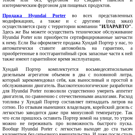
изотермическим фургоном для пищевых продуктов.
Продажа Hyundai Porter
во всех представленных
модификациях, а также и с другими (под заказ)
осуществляется сразу с территории компании
"ИЛАРАВТО"
.
Здесь же Вы можете осуществить техническое обслуживание
Hyundai Porter или приобрести сертифицированные запчасти
к нему. Если Вы оформляете продажа Хундай Портер у нас, то
автоматически ставите автомобиль на гарантию, а
приобретенные в постгарантийный срок запасные части к ней
также имеют гарантийное время эксплуатации.
Хундай Портер комплектуется восьмидесятисильным
дизельным агрегатом объемом в два с половиной литра,
который зарекомендовал себя, как выносливый и простой в
обслуживании двигатель. Высокотехнологические разработки
для Hyundai Porter позволили существенно умерить аппетит
двигателя, по сравнению с отечественными аналогами. Расход
топлива у Хундай Портер составляет пятнадцать литров на
сотню. По отзывам нынешних владельцев, корейский дизель с
легкостью заводится даже при минусовой температуре. Так
что если пришлось оставить Портер зимой на улице, то утром
можно не переживать про возможность быстрого пуска.
Вообще Hyundai Porter с легкостью выходят до ста тысяч
километров без серьезного вмешательства. И даже после столь