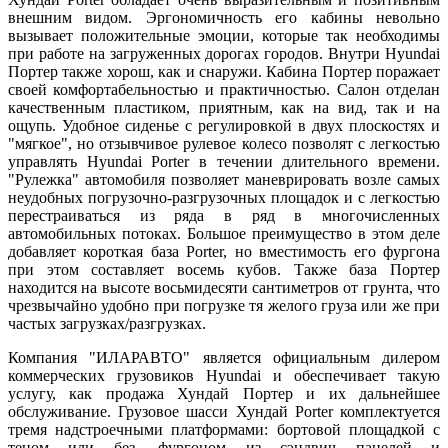
внешним видом. Эргономичность его кабины невольно
вызывает положительные эмоции, которые так необходимы
при работе на загруженных дорогах городов. Внутри Hyundai
Портер также хорош, как и снаружи. Кабина Портер поражает
своей комфортабельностью и практичностью. Салон отделан
качественным пластиком, приятным, как на вид, так и на
ощупь. Удобное сиденье с регулировкой в двух плоскостях и
"мягкое", но отзывчивое рулевое колесо позволят с легкостью
управлять Hyundai Porter в течении длительного времени.
"Рулежка" автомобиля позволяет маневрировать возле самых
неудобных погрузочно-разгрузочных площадок и с легкостью
перестраиваться из ряда в ряд в многочисленных
автомобильных потоках. Большое преимущество в этом деле
добавляет короткая база Porter, но вместимость его фургона
при этом составляет восемь кубов. Также база Портер
находится на высоте восьмидесяти сантиметров от грунта, что
чрезвычайно удобно при погрузке тя желого груза или же при
частых загрузках/разгрузках.
Компания "ИЛАРАВТО" является официальным дилером
коммерческих грузовиков Hyundai и обеспечивает такую
услугу, как продажа Хундай Портер и их дальнейшее
обслуживание. Грузовое шасси Хундай Porter комплектуется
тремя надстроечными платформами: бортовой площадкой с
теном или без, фургоном из сэндвич панелей и