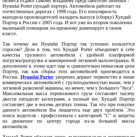
бизнеса отдают самому младшему представителю линейки -
Hyundai Porter (хундай портер). Автомобиль работает на
отечественных дорогах с 1998 года. Его популярность
вынудила производителей наладить выпуск (сборку) Хундай
Портер в России с 2005 года. И вот уже во втором поколении
маленький помощник по-прежнему доминирует в своем
классе.
Так почему же Hyundai Портер так успешно пользуется
спросом? Дело в том, что Хундай Porter объединяет в себе
качества грузового автомобиля с удобной платформой
погрузки/разгрузки и маневренной легковой малолитражки. В
дополнение к этому идет еще и сравнительно невысокая цена
Портер, так как сборка этих автомобилей производится в
России.
Hyundai Porter
уверенно держит первенство в нише
коммерческих автомобилей с грузоподъемностью выше, чем у
легковой развозной машины, но менее, чем у большого "буса".
Максимальная масса перевозимого груза составляет тысячу
двести пятьдесят килограмм, а полный вес Хундай Портер
составляет две и восемь десятых тонны. Так что при покупке
данного автомобиля Вы лишаетесь еще двух проблем. Это
поиск водителя - профессионала с категорией "С" и запреты
на движение по центру города из-за большой массы
автомобиля.
Хундай Porter обладает очень выразительным и позитивным