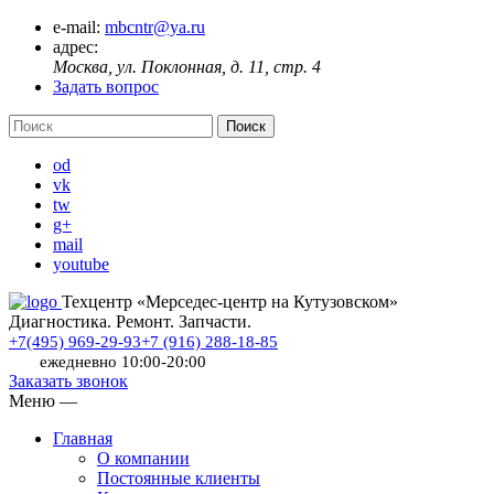
e-mail:
mbcntr@ya.ru
адрес:
Москва, ул. Поклонная, д. 11, стр. 4
Задать вопрос
od
vk
tw
g+
mail
youtube
Техцентр «Мерседес-центр на Кутузовском»
Диагностика. Ремонт. Запчасти.
+7(495) 969-29-93
+7 (916) 288-18-85
ежедневно 10:00-20:00
Заказать звонок
Меню
—
Главная
О компании
Постоянные клиенты