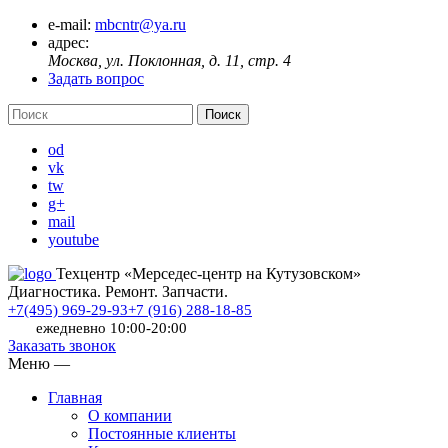
e-mail:
mbcntr@ya.ru
адрес:
Москва, ул. Поклонная, д. 11, стр. 4
Задать вопрос
od
vk
tw
g+
mail
youtube
Техцентр «Мерседес-центр на Кутузовском»
Диагностика. Ремонт. Запчасти.
+7(495) 969-29-93
+7 (916) 288-18-85
ежедневно 10:00-20:00
Заказать звонок
Меню
—
Главная
О компании
Постоянные клиенты